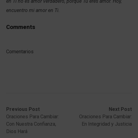
en Ti no es amor verdadero, porque Tu eres amor. Hoy,
encuentro mi amor en Ti.
Comments
Comentarios
Post
Previous
Next
Previous Post
Next Post
post:
post:
Oraciones Para Cambiar:
Oraciones Para Cambiar:
navigation
Con Nuestra Confianza,
En Integridad y Justicia
Dios Hará