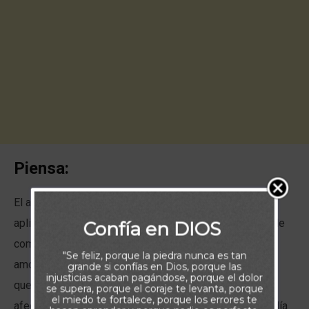
Piensa:
El amor es la energía de la vida; y no simplemente
aplicada a la vida en pareja, que es un error que se suele
Confía en DIOS
cometer, sino en todos los ámbitos de nuestra vida, el
"Se feliz, porque la piedra nunca es tan
amor por lo que hacemos, el amor por nuestros seres
grande si confías en Dios, porque las
injusticias acaban pagándose, porque el dolor
queridos, el amor que recibimos de otros. Y es que el
se supera, porque el coraje te levanta, porque
el miedo te fortalece, porque los errores te
afecto ess lo que motiva a la gente a levantarse cada día