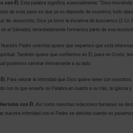
s con Él.
Esta palabra significa, esencialmente: “Dios moviéndo
 gozo de este paso es que ya no depende de nosotros; todo depe
uz de Jesucristo, Dios ya tomó la iniciativa de buscarnos (2 Co 
 en el Salvador, inmediatamente formamos parte de esa reconcil
Nuestro Padre celestial quiere que sepamos que está interesa
piritual. También quiere que confiemos en Él, pues en Cristo, t
cual podemos caminar íntimamente a su lado.
Él.
Para valorar la intimidad que Dios quiere tener con nosotro
do con lo que enseña su Palabra en cuanto a su Hijo, la iglesia y
erismo con Él.
Así como nuestras relaciones humanas se desh
ar, nuestra intimidad con el Padre se debilita cuando no pasamo