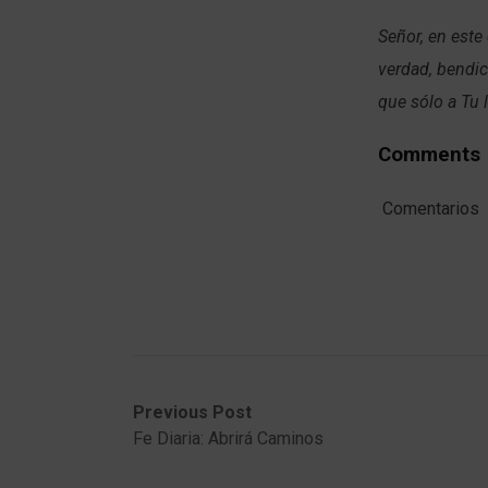
Señor, en este
verdad, bendic
que sólo a Tu
Comments
Comentarios
Post
Previous
Next
Previous Post
post:
post:
Fe Diaria: Abrirá Caminos
navigation