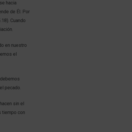
se hacia
nde de Él. Por
5.18). Cuando
iación.
do en nuestro
enemos el
s, debemos
 el pecado.
acen sin el
s tiempo con