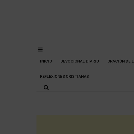
Skip
to
content
INICIO
DEVOCIONAL DIARIO
ORACIÓN DE 
REFLEXIONES CRISTIANAS