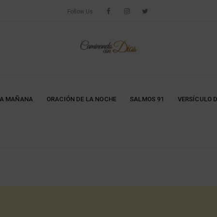
Follow Us
LA MAÑANA
ORACIÓN DE LA NOCHE
SALMOS 91
VERSÍCULO D