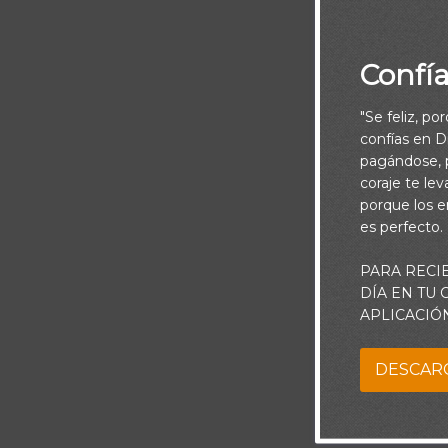
Confí
"Se feliz, po
confías en Di
pagándose, p
coraje te le
porque los e
Piensa:
es perfecto.
Enoc caminaba 
PARA RECI
Dios” (Gn 5.24
DÍA EN TU
APLICACIÓ
presencia del 
DESCAR
Al tratar de 
ayudarán a cre