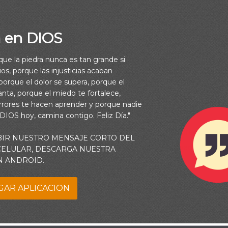
a en DIOS
rque la piedra nunca es tan grande si
os, porque las injusticias acaban
orque el dolor se supera, porque el
vanta, porque el miedo te fortalece,
rrores te hacen aprender y porque nadie
 DIOS hoy, camina contigo. Feliz Día."
tan de cerca del Señor, que la Biblia dice: “Y desapareció, porqu
BIR NUESTRO MENSAJE CORTO DEL
). Esto significa que Enoc no murió, sino que fue llevado directa
 CELULAR, DESCARGA NUESTRA
N ANDROID.
Señor. ¡Qué testimonio tan maravilloso!
GAR APLICACION
seguir a Dios con la misma pasión de Enoc, aprendemos algunos 
cer en nuestro caminar con el Señor.