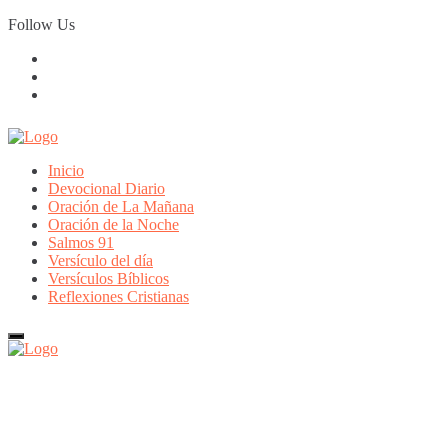
Skip
Follow Us
to
content
Inicio
Devocional Diario
Oración de La Mañana
Oración de la Noche
Salmos 91
Versículo del día
Versículos Bíblicos
Reflexiones Cristianas