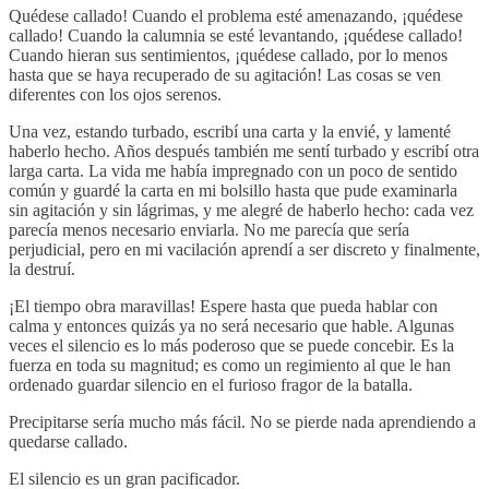
Quédese callado! Cuando el problema esté amenazando, ¡quédese
callado! Cuando la calumnia se esté levantando, ¡quédese callado!
Cuando hieran sus sentimientos, ¡quédese callado, por lo menos
hasta que se haya recuperado de su agitación! Las cosas se ven
diferentes con los ojos serenos.
Una vez, estando turbado, escribí una carta y la envié, y lamenté
haberlo hecho. Años después también me sentí turbado y escribí otra
larga carta. La vida me había impregnado con un poco de sentido
común y guardé la carta en mi bolsillo hasta que pude examinarla
sin agitación y sin lágrimas, y me alegré de haberlo hecho: cada vez
parecía menos necesario enviarla. No me parecía que sería
perjudicial, pero en mi vacilación aprendí a ser discreto y finalmente,
la destruí.
¡El tiempo obra maravillas! Espere hasta que pueda hablar con
calma y entonces quizás ya no será necesario que hable. Algunas
veces el silencio es lo más poderoso que se puede concebir. Es la
fuerza en toda su magnitud; es como un regimiento al que le han
ordenado guardar silencio en el furioso fragor de la batalla.
Precipitarse sería mucho más fácil. No se pierde nada aprendiendo a
quedarse callado.
El silencio es un gran pacificador.