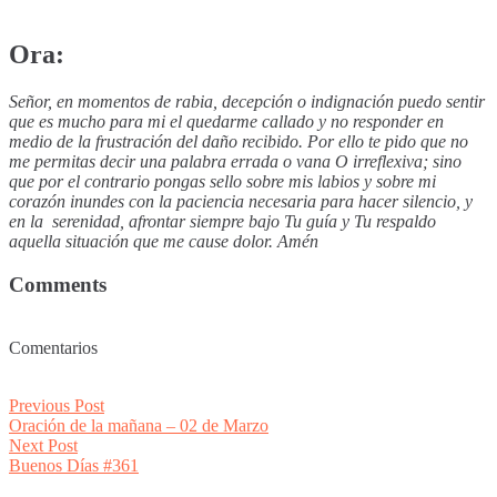
Ora:
Señor, en momentos de rabia, decepción o indignación puedo sentir
que es mucho para mi el quedarme callado y no responder en
medio de la frustración del daño recibido. Por ello te pido que no
me permitas decir una palabra errada o vana O irreflexiva; sino
que por el contrario pongas sello sobre mis labios y sobre mi
corazón inundes con la paciencia necesaria para hacer silencio, y
en la serenidad, afrontar siempre bajo Tu guía y Tu respaldo
aquella situación que me cause dolor. Amén
Comments
Comentarios
Post
Previous
Previous Post
post:
Oración de la mañana – 02 de Marzo
navigation
Next
Next Post
post:
Buenos Días #361