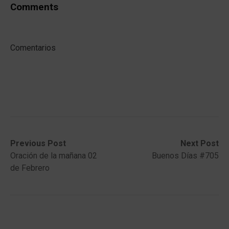
Comments
Comentarios
Post
Previous
Next
Previous Post
Next Post
post:
post:
Oración de la mañana 02
Buenos Días #705
navigation
de Febrero