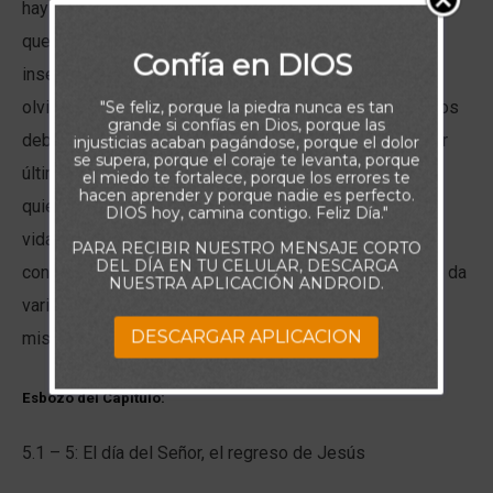
hay forma de saber cuándo será. Así que Pablo advierte
que debemos estar atentos. No podemos vivir como
Confía en DIOS
insensatos , o como si el Señor Jesús se hubiera
olvidado de retornar a nuestro encuentro. Como sus hijos
"Se feliz, porque la piedra nunca es tan
grande si confías en Dios, porque las
debemos vivir según la expectativa de ese retorno. Por
injusticias acaban pagándose, porque el dolor
se supera, porque el coraje te levanta, porque
último, recomienda que la iglesia ame sinceramente a
el miedo te fortalece, porque los errores te
hacen aprender y porque nadie es perfecto.
quienes la dirigen. Los hombres y mujeres que dan su
DIOS hoy, camina contigo. Feliz Día."
vida por la salud y el bienestar de la iglesia deben ser
PARA RECIBIR NUESTRO MENSAJE CORTO
DEL DÍA EN TU CELULAR, DESCARGA
continuamente amados y respetados. El Apóstol Pablo da
NUESTRA APLICACIÓN ANDROID.
varias recomendaciones edificantes y ruega que Dios
DESCARGAR APLICACION
mismo santifique a cada cristiano según su voluntad.
Esbozo del Capítulo:
5.1 – 5: El día del Señor, el regreso de Jesús