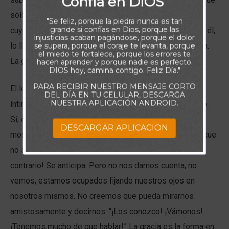
Confía en DIOS
sólo ese instinto el que nos hace querer ver a alguien
"Se feliz, porque la piedra nunca es tan
grande si confías en Dios, porque las
cuya fama nos impresiona? Y entonces Jesús va hacia él,
injusticias acaban pagándose, porque el dolor
lo llama por su nombre y le pide alojamiento en su casa.
se supera, porque el coraje te levanta, porque
el miedo te fortalece, porque los errores te
La gracia nos hace importantes para Dios.
hacen aprender y porque nadie es perfecto.
DIOS hoy, camina contigo. Feliz Día."
PARA RECIBIR NUESTRO MENSAJE CORTO
El lejano Jesús, de difícil acceso, se revela cercano e
DEL DÍA EN TU CELULAR, DESCARGA
NUESTRA APLICACIÓN ANDROID.
íntimo. Se entrega a Zaqueo. Tiene tiempo para Zaqueo.
Si, estoy en lo cierto, Jesús en este pasaje nos está
DESCARGAR APLICACION
mostrando cómo es el corazón de Dios. Nos muestra que
no se esconde ni dificulta nuestro acercamiento. ¡Al
contrario! Se anticipa. Pero no nos damos cuenta, no
vemos, estamos ocupados fijando nuestros ojos en
nosotros mismos. No creemos que pueda mirarnos
amistosamente y decirnos: “¡Los conozco! ¡Vámonos!
¡Tenemos mucho de que hablar!” La gracia es la forma en