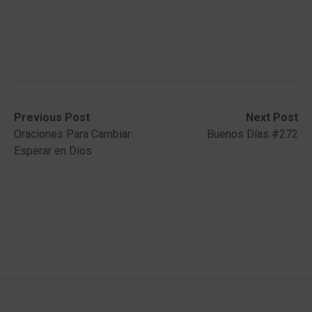
Post
Previous
Next
Previous Post
Next Post
post:
post:
Oraciones Para Cambiar:
Buenos Días #272
navigation
Esperar en Dios