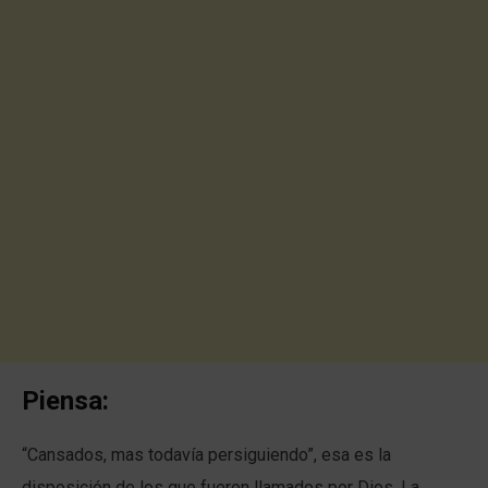
Piensa:
“Cansados, mas todavía persiguiendo”, esa es la
disposición de los que fueron llamados por Dios. La