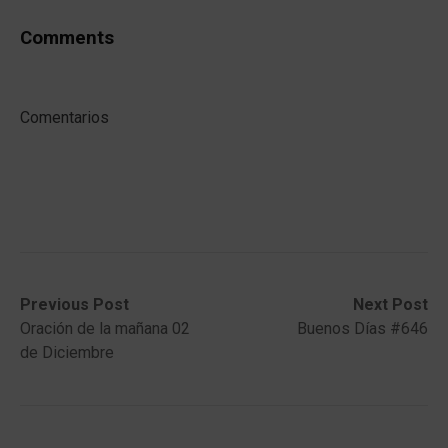
Comments
Comentarios
Post
Previous
Next
Previous Post
Next Post
post:
post:
Oración de la mañana 02
Buenos Días #646
navigation
de Diciembre