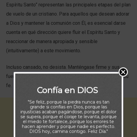
Espíritu Santo” representan las principales etapas del plan
de vuelo de un cristiano. Para aquellos que desean adorar
a Dios y mantener la comunión con Él, es esencial darse
cuenta en qué dirección quiere fluir el Espíritu Santo y
reaccionar de manera apropiada y sensible
(intuitivamente) a este movimiento.
Incluso cansado, no desista. Manténgase firme y sus
fuerzas se renovarán. Dios mismo las multiplicará, por su
fe.
Confía en DIOS
"Se feliz, porque la piedra nunca es tan
grande si confías en Dios, porque las
injusticias acaban pagándose, porque el dolor
se supera, porque el coraje te levanta, porque
el miedo te fortalece, porque los errores te
hacen aprender y porque nadie es perfecto.
DIOS hoy, camina contigo. Feliz Día."