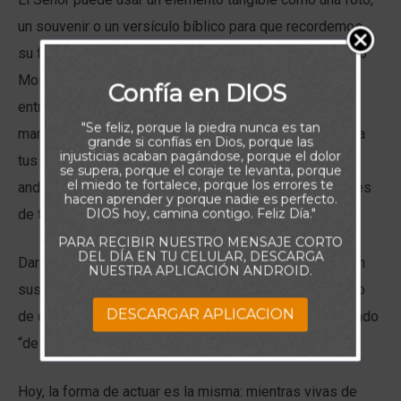
un souvenir o un versículo bíblico para que recordemos
su fidelidad y el llamado a obedecer su Palabra. Cuando
Moisés les habló a los israelitas justo antes de que
Confía en DIOS
entraran en Canaán, los instó a cumplir todos los
"Se feliz, porque la piedra nunca es tan
mandamientos que Dios les había dado: “las repetirás a
grande si confías en Dios, porque las
injusticias acaban pagándose, porque el dolor
tus hijos, y hablarás de ellas estando en tu casa, y
se supera, porque el coraje te levanta, porque
el miedo te fortalece, porque los errores te
andando por el camino […]. Y las escribirás en los postes
hacen aprender y porque nadie es perfecto.
DIOS hoy, camina contigo. Feliz Día."
de tu casa, y en tus puertas” (Deuteronomio 6:7-9).
PARA RECIBIR NUESTRO MENSAJE CORTO
DEL DÍA EN TU CELULAR, DESCARGA
Darle a la Palabra de Dios un lugar visible y de honor en
NUESTRA APLICACIÓN ANDROID.
sus casas y vidas era un recordatorio diario y poderoso
DESCARGAR APLICACION
de cuidarse de no olvidar al Señor, quien los había sacado
“de la tierra de Egipto, de casa de servidumbre” (v. 12)
Hoy, la forma de actuar es la misma: mientras vivas de