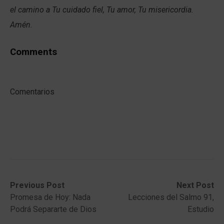
el camino a Tu cuidado fiel, Tu amor, Tu misericordia.
Amén.
Comments
Comentarios
Post
Previous
Next
Previous Post
Next Post
post:
post:
Promesa de Hoy: Nada
Lecciones del Salmo 91,
navigation
Podrá Separarte de Dios
Estudio