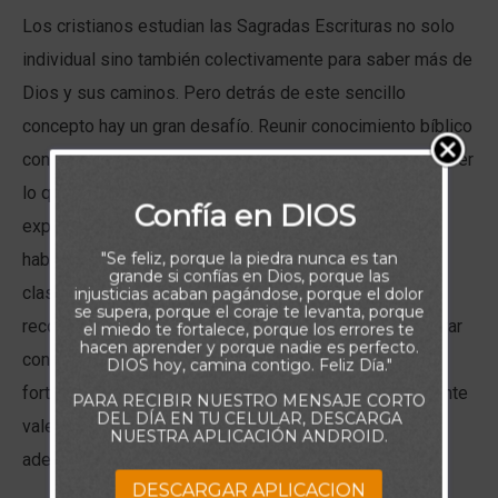
Los cristianos estudian las Sagradas Escrituras no solo
individual sino también colectivamente para saber más de
Dios y sus caminos. Pero detrás de este sencillo
concepto hay un gran desafío. Reunir conocimiento bíblico
con propósito significa proponernos de corazón obedecer
lo que escuchamos (Sal 119.33). Y hacerlo con
Confía en DIOS
expectación significa que creemos que el Señor nos
"Se feliz, porque la piedra nunca es tan
hablará específicamente (Sal 25.4). Los sermones, las
grande si confías en Dios, porque las
clases de la escuela dominical, y los tiempos de
injusticias acaban pagándose, porque el dolor
se supera, porque el coraje te levanta, porque
recogimiento privados, son cosas que debemos esperar
el miedo te fortalece, porque los errores te
hacen aprender y porque nadie es perfecto.
con interés. Dios usa todo esto para edificarnos,
DIOS hoy, camina contigo. Feliz Día."
fortalecernos y consolarnos; escuchar al Señor realmente
PARA RECIBIR NUESTRO MENSAJE CORTO
DEL DÍA EN TU CELULAR, DESCARGA
vale la pena. Y la obediencia es la única respuesta
NUESTRA APLICACIÓN ANDROID.
adecuada a esta clase de atención personal.
DESCARGAR APLICACION