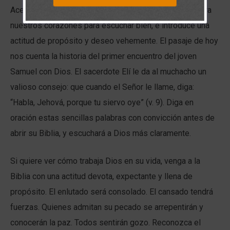
Acercarnos devotamente a la lectura de la Biblia prepara
nuestros corazones para escuchar bien, e introduce una
actitud de propósito y deseo vehemente. El pasaje de hoy
nos cuenta la historia del primer encuentro del joven
Samuel con Dios. El sacerdote Elí le da al muchacho un
valioso consejo: que cuando el Señor le llame, diga:
“Habla, Jehová, porque tu siervo oye” (v. 9). Diga en
oración estas sencillas palabras con convicción antes de
abrir su Biblia, y escuchará a Dios más claramente.
Si quiere ver cómo trabaja Dios en su vida, venga a la
Biblia con una actitud devota, expectante y llena de
propósito. El enlutado será consolado. El cansado tendrá
fuerzas. Quienes admitan su pecado se arrepentirán y
conocerán la paz. Todos sentirán gozo. Reconozca el