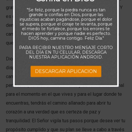
gratificante si conocemos la forma correcta de hacerlo. Y
"Se feliz, porque la piedra nunca es tan
grande si confías en Dios, porque las
es que sólo una forma garantiza que los pasos que
injusticias acaban pagándose, porque el dolor
se supera, porque el coraje te levanta, porque
demos sean siempre en la dirección acertada, y ella es
el miedo te fortalece, porque los errores te
hacen aprender y porque nadie es perfecto.
caminar de la mano de alguien que conozca los lugares
DIOS hoy, camina contigo. Feliz Día."
que vamos a transitar.
PARA RECIBIR NUESTRO MENSAJE CORTO
DEL DÍA EN TU CELULAR, DESCARGA
NUESTRA APLICACIÓN ANDROID.
Dios es el perfecto guía de servicio completo y a tu
disposición. Nadie puede equivocarse siguiendo los
DESCARGAR APLICACION
caminos que Él selecciona. Si consideras que en su
perfección, Te creó amorosamente y de forma intencional
para el momento en el que vives y para el lugar donde te
encuentras, tendrás el camino allanado para abrir tu
corazón a una verdad que es certeza de paz y
tranquilidad: El Señor vigila tus pasos porque desea ver tu
propósito cumplido y que su plan se lleve a cabo a través