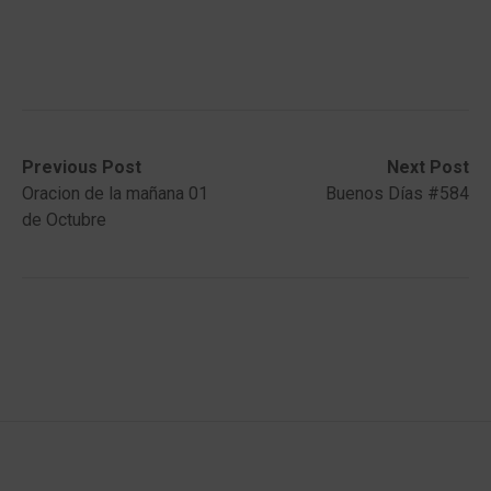
Post
Previous
Next
Previous Post
Next Post
post:
post:
Oracion de la mañana 01
Buenos Días #584
navigation
de Octubre