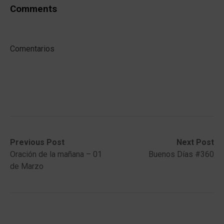
Comments
Comentarios
Post
Previous
Next
Previous Post
Next Post
post:
post:
Oración de la mañana – 01
Buenos Días #360
navigation
de Marzo