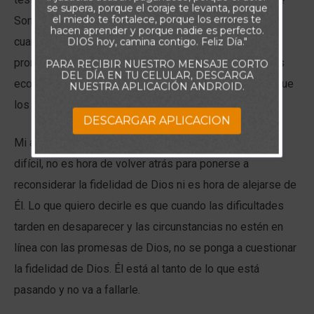
se supera, porque el coraje te levanta, porque
el miedo te fortalece, porque los errores te
Son creyentes que fueron fieles y confiaron en Dios
hacen aprender y porque nadie es perfecto.
cuando se sintieron presionados; confiaron en las
DIOS hoy, camina contigo. Feliz Día."
promesas de Dios sobre la prosperidad en situaciones
PARA RECIBIR NUESTRO MENSAJE CORTO
DEL DÍA EN TU CELULAR, DESCARGA
económicas desesperantes o confiaron en Dios para que
NUESTRA APLICACIÓN ANDROID.
los sanara de una enfermedad muy grave.
DESCARGAR APLICACION
Mi amigo, cuando se encuentre en una situación muy
difícil, no es hora de volver atrás para ponerse a
reconsiderar la fidelidad de Dios ni es hora de alejarse de
Él. Lo que quiero decirle es que cuando las dificultades
tarden en desaparecer y las circunstancias no estén en
línea con las promesas de Dios, no se ponga a cuestionar
la fidelidad de Dios. Él está al tanto de lo que está
pasando y no va a fallarle.