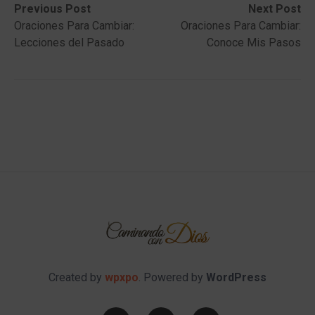
Post
Previous
Next
Previous Post
Next Post
post:
post:
Oraciones Para Cambiar:
Oraciones Para Cambiar:
navigation
Lecciones del Pasado
Conoce Mis Pasos
Created by
wpxpo
. Powered by
WordPress