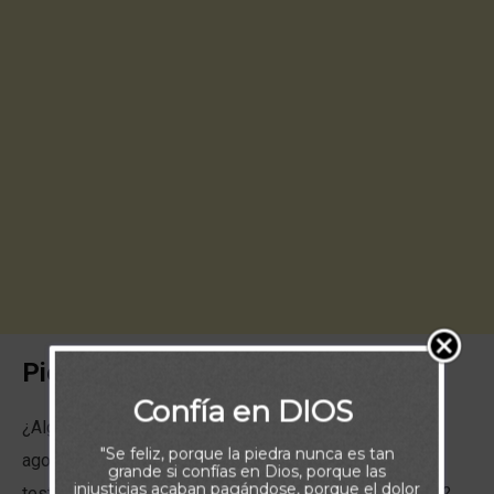
Piensa:
Confía en DIOS
¿Alguna vez usted ha notado que los que han sido
"Se feliz, porque la piedra nunca es tan
agobiados por la presión son los que tienen los
grande si confías en Dios, porque las
injusticias acaban pagándose, porque el dolor
testimonios que más animan y más inspiran nuestra fe?