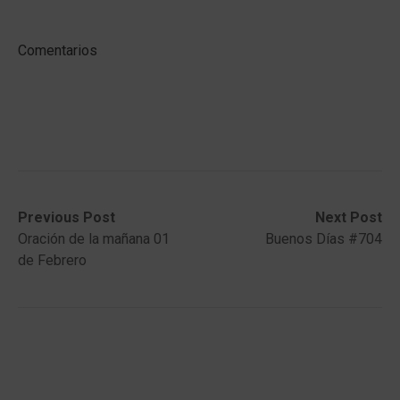
Comentarios
Post
Previous
Next
Previous Post
Next Post
post:
post:
Oración de la mañana 01
Buenos Días #704
navigation
de Febrero