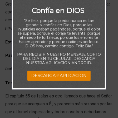
Gracias Señor, por recordarme cada vez que llego a dudar,
Confía en DIOS
que en Tu sabiduría y cuidado, puedo retomar el camino
necesario, que me llevará con certeza a alcanzar el
"Se feliz, porque la piedra nunca es tan
grande si confías en Dios, porque las
propósito que tienes para mí. Amén.
injusticias acaban pagándose, porque el dolor
se supera, porque el coraje te levanta, porque
el miedo te fortalece, porque los errores te
hacen aprender y porque nadie es perfecto.
Estudio Bíblico Contextual del Devocional de Hoy:
DIOS hoy, camina contigo. Feliz Día."
PARA RECIBIR NUESTRO MENSAJE CORTO
Pasaje:
DEL DÍA EN TU CELULAR, DESCARGA
NUESTRA APLICACIÓN ANDROID.
Isaías 55:8
DESCARGAR APLICACION
Tema del Capítulo –
Isaías 55
:
El capítulo 55 de Isaías es otro llamado que hace el Señor
para que se acerquen a Él, y presenta más razones por las
que el Israel dispersado y todos nosotros deberíamos