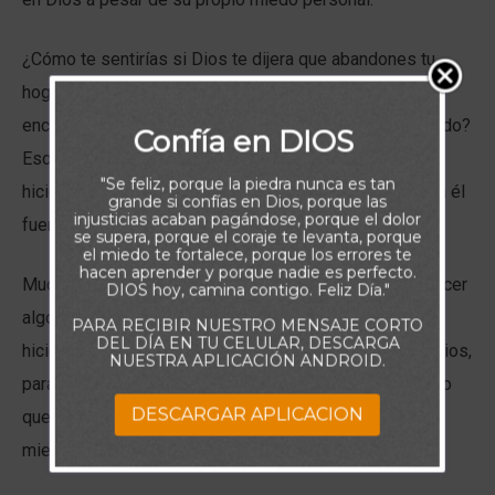
¿Cómo te sentirías si Dios te dijera que abandones tu
hogar, tu familia y todo lo que es familiar y cómodo y
encaminarte a un destino desconocido? ¿Lleno de miedo?
Confía en DIOS
Eso es exactamente lo que Dios le dijo a Abram que lo
"Se feliz, porque la piedra nunca es tan
hiciera, y eso lo asustó. Pero las palabras de Dios para él
grande si confías en Dios, porque las
injusticias acaban pagándose, porque el dolor
fueron “No temas”.
se supera, porque el coraje te levanta, porque
el miedo te fortalece, porque los errores te
hacen aprender y porque nadie es perfecto.
Muchas veces creemos que debemos esperar para hacer
DIOS hoy, camina contigo. Feliz Día."
algo hasta que ya no tengamos miedo, pero si lo
PARA RECIBIR NUESTRO MENSAJE CORTO
DEL DÍA EN TU CELULAR, DESCARGA
hiciéramos, probablemente logremos muy poco para Dios,
NUESTRA APLICACIÓN ANDROID.
para otros, o incluso para nosotros mismos. Abram tuvo
DESCARGAR APLICACION
que salir en fe y obediencia para Dios, a pesar de su
miedo.