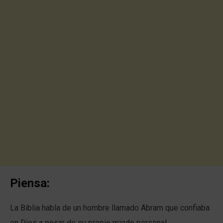
Piensa:
La Biblia habla de un hombre llamado Abram que confiaba
en Dios a pesar de su propio miedo personal.