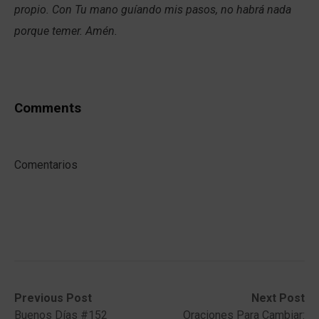
propio. Con Tu mano guíando mis pasos, no habrá nada
porque temer. Amén.
Comments
Comentarios
Post
Previous
Next
Previous Post
Next Post
post:
post:
Buenos Días #152
Oraciones Para Cambiar: