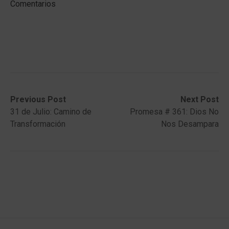
Comentarios
Post
Previous
Next
Previous Post
Next Post
post:
post:
31 de Julio: Camino de
Promesa # 361: Dios No
navigation
Transformación
Nos Desampara