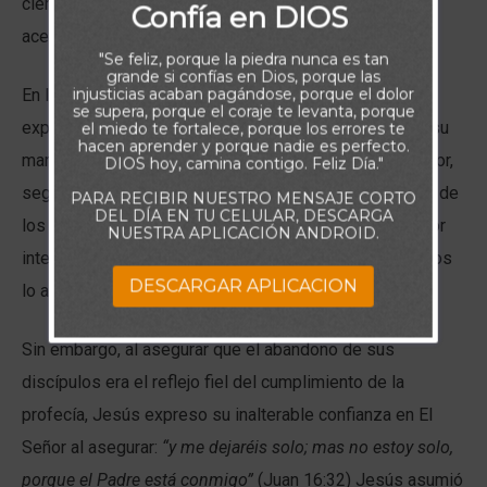
ciertos momentos, sólo podían ser superadas
Confía en DIOS
acercándome a Dios en profunda oración.
"Se feliz, porque la piedra nunca es tan
grande si confías en Dios, porque las
injusticias acaban pagándose, porque el dolor
En las escrituras de hoy, se evidencia como Jesús
se supera, porque el coraje te levanta, porque
experimentó y dio cuenta de este tipo de soledad. En su
el miedo te fortalece, porque los errores te
hacen aprender y porque nadie es perfecto.
maravilloso y desprendido servicio en nombre del Señor,
DIOS hoy, camina contigo. Feliz Día."
seguro se percató de esa misma soledad en la mirada de
PARA RECIBIR NUESTRO MENSAJE CORTO
DEL DÍA EN TU CELULAR, DESCARGA
los leprosos, en la voz tenue de los ciegos y con mayor
NUESTRA APLICACIÓN ANDROID.
intensidad ese día en que sus seguidores más cercanos
DESCARGAR APLICACION
lo abandonaron.
Sin embargo, al asegurar que el abandono de sus
discípulos era el reflejo fiel del cumplimiento de la
profecía, Jesús expreso su inalterable confianza en El
Señor al asegurar:
“y me dejaréis solo; mas no estoy solo,
porque el Padre está conmigo”
(Juan 16:32) Jesús asumió