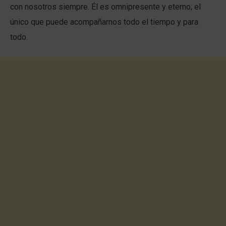
con nosotros siempre. Él es omnipresente y eterno; el
único que puede acompañarnos todo el tiempo y para
todo.